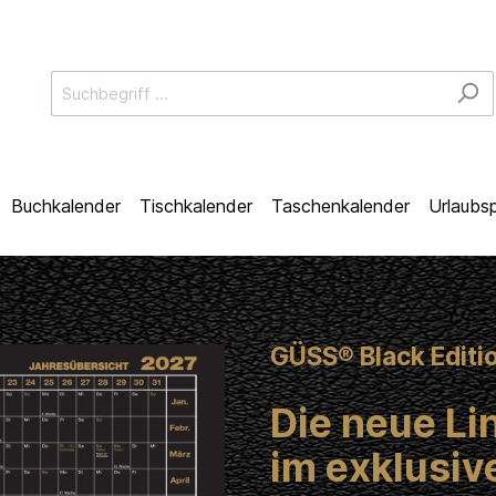
Buchkalender
Tischkalender
Taschenkalender
Urlaubsp
GÜSS® Black Editi
Die neue Lin
im exklusiv