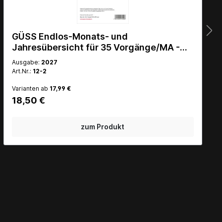
GÜSS Urlaubsplaner Mini- für 10
Mitarbeiter - gefalzt auf 9cm x 14cm
Ausgabe:
2026
Art.Nr.:
12-52.2026
2,99 €
6,50 €
(54% gespart)
zum Produkt