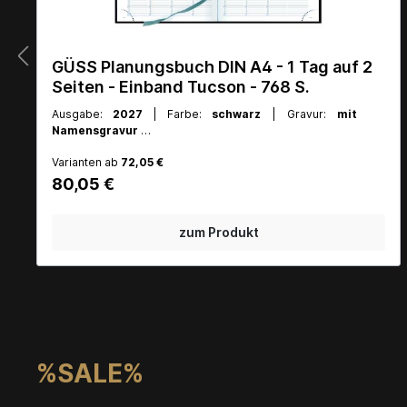
GÜSS Planungsbuch - Praxis-Timer DIN
A4 - 400 S. - 1 Tag auf 1 Seite - Tucson
Einband
Ausgabe:
2027
| Farbe:
schwarz
| Gravur:
mit
Namensgravur
Art.Nr.:
58990g
Varianten ab
47,99 €
57,44 €
zum Produkt
%SALE%