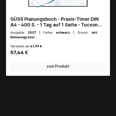
GÜSS Endlos-Monats- und
Jahresübersicht für 35 Vorgänge/MA -
gefalzt auf 16cm x 30cm
Ausgabe:
2027
Art.Nr.:
12-2
Varianten ab
17,99 €
18,50 €
zum Produkt