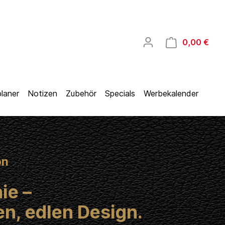
0,00 €
laner
Notizen
Zubehör
Specials
Werbekalender
on
ie –
en, edlen Design.