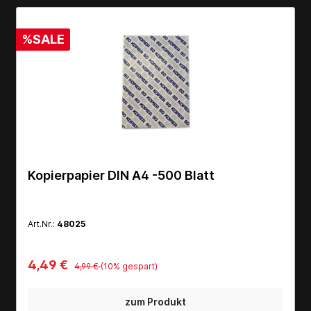
%SALE
Kopierpapier DIN A4 -500 Blatt
Art.Nr.:
48025
4,49 €
4,99 €
(10% gespart)
zum Produkt