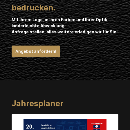
!
bedrucken.
Mit Ihrem Logo, in Ihren Farben und Ihrer Optik –
Anrede
kinderleichte Abwicklung.
*
Anfrage stellen, alles weitere erledigen wir für Sie!
Angebot anfordern!
Vorname*
Nachname*
Jahresplaner
Firma
Ihre E-