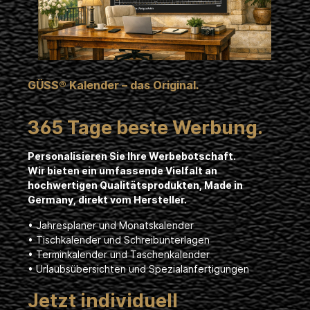
i
n
a
l
.
3
GÜSS® Kalender – das Original.
6
5
T
365 Tage beste Werbung.
a
g
e
Personalisieren Sie Ihre Werbebotschaft.
b
Wir bieten ein umfassende Vielfalt an
e
hochwertigen Qualitätsprodukten, Made in
s
Germany, direkt vom Hersteller.
t
e
• Jahresplaner und Monatskalender
W
• Tischkalender und Schreibunterlagen
e
• Terminkalender und Taschenkalender
r
b
• Urlaubsübersichten und Spezialanfertigungen
u
n
Jetzt individuell
g