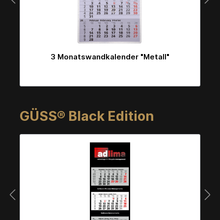
cken
3 Monatswandkalender "Metall"
GÜSS® Black Edition